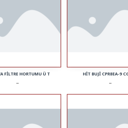
VA FİLTRE HORTUMU Ü T
HİT BUJİ CPR8EA-9 C
..
..