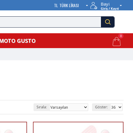
Bayi
TL
TÜRK LIRASI
Giriş / Kayıt
0
MOTO GUSTO
Sırala:
Göster: