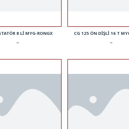
 STATÖR 8 Lİ MYG-RONGX
CG 125 ÖN DİŞLİ 16 T M
..
..