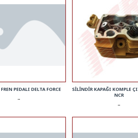
 FREN PEDALI DELTA FORCE
SİLİNDİR KAPAĞI KOMPLE Ç
NCR
..
..