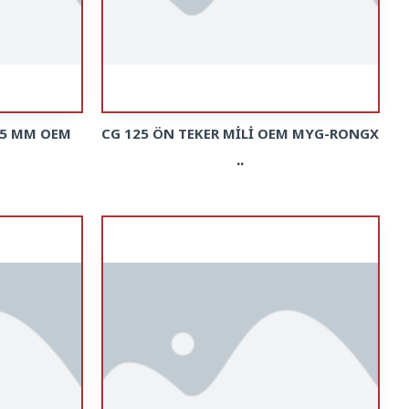
.5 MM OEM
CG 125 ÖN TEKER MİLİ OEM MYG-RONGX
..