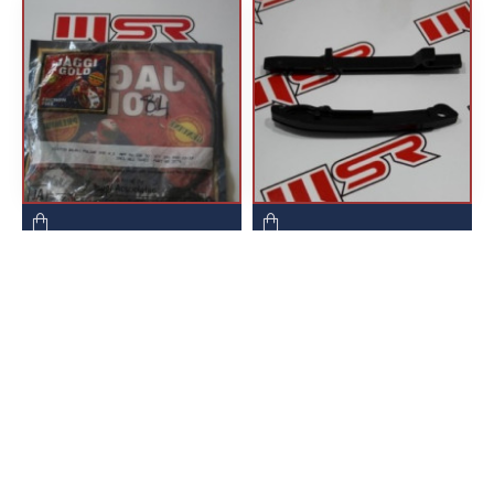
BAJAJ PULSAR RS 200
BAJAJ PULSAR 200 RS
DEBRİYAJ HALATI MSR
EKSANTRİK ZİNCİR
KILAVUZU MSR
..
..