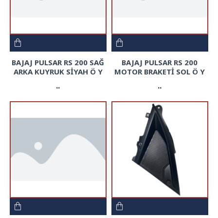
BAJAJ PULSAR RS 200 SAĞ
BAJAJ PULSAR RS 200
ARKA KUYRUK SİYAH Ö Y
MOTOR BRAKETİ SOL Ö Y
..
..