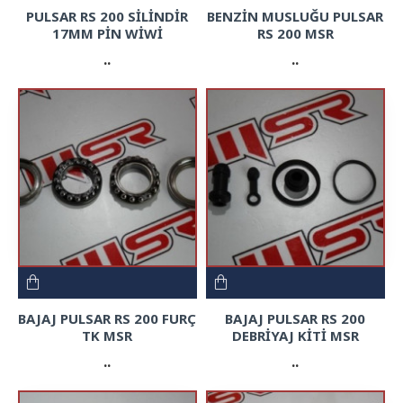
PULSAR RS 200 SİLİNDİR
BENZİN MUSLUĞU PULSAR
17MM PİN WİWİ
RS 200 MSR
..
..
BAJAJ PULSAR RS 200 FURÇ
BAJAJ PULSAR RS 200
TK MSR
DEBRİYAJ KİTİ MSR
..
..