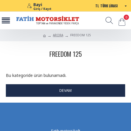
Bayi
TL
TÜRK LIRASI
Giriş / Kayıt
0
ARORA
FREEDOM 125
FREEDOM 125
Bu kategoride ürün bulunamadı.
DEVAM
Fatih motorsikelt