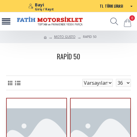
Bayi
TL
TÜRK LIRASI
Giriş / Kayıt
0
MOTO GUSTO
RAPİD 50
RAPİD 50